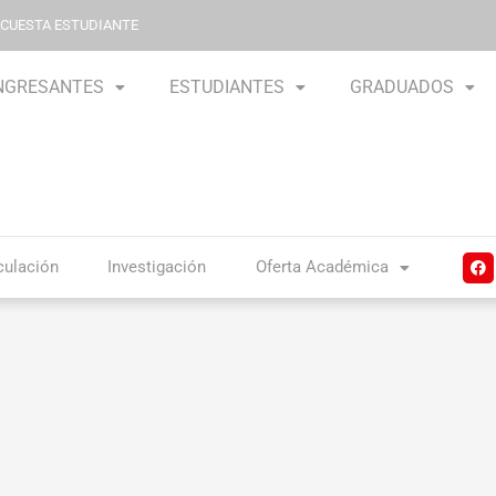
NCUESTA ESTUDIANTE
NGRESANTES
ESTUDIANTES
GRADUADOS
F
culación
Investigación
Oferta Académica
a
c
e
b
o
o
k