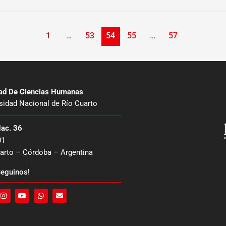
1
…
53
54
55
…
57
tad De Ciencias Humanas
sidad Nacional de Río Cuarto
Nac. 36
01
arto – Córdoba – Argentina
eguinos!
I
Y
W
E
n
o
h
n
s
u
a
v
t
t
t
e
a
u
s
l