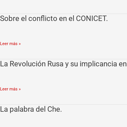
Sobre el conflicto en el CONICET.
Sobre
el
conflicto
en
Leer más »
el
CONICET.
La Revolución Rusa y su implicancia en 
La
Revolución
Rusa
y
Leer más »
su
implicancia
en
La palabra del Che.
La
la
palabra
vida
del
política