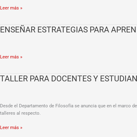
Che.
de
Leer más »
Latinoamérica.
ENSEÑAR ESTRATEGIAS PARA APREN
ENSEÑAR
ESTRATEGIAS
PARA
APRENDER
Leer más »
A
APREHENDER.
TALLER PARA DOCENTES Y ESTUDIAN
TALLER
PARA
DOCENTES
Y
Desde el Departamento de Filosofía se anuncia que en el marco de l
ESTUDIANTES
talleres al respecto.
DE
FILOSOFÍA
Leer más »