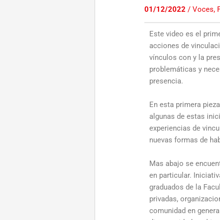
01/12/2022
/
Voces, 
Este video es el prim
acciones de vinculaci
vínculos con y la pr
problemáticas y neces
presencia.
En esta primera piez
algunas de estas inic
experiencias de vinc
nuevas formas de habi
Mas abajo se encuentr
en particular. Inicia
graduados de la Facu
privadas, organizacion
comunidad en general 