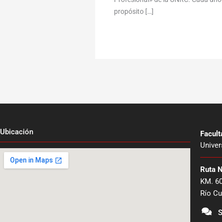
propósito […]
Ubicación
Facul
Univer
Ruta 
KM. 6
Río Cu
S