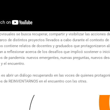
visuales se busca recuperar, compartir y visibilizar las acciones d
arco de distintos proyectos llevados a cabo durante el contexto de
os contiene relatos de docentes y graduados que protagonizaron a
tan a reflexionar acerca de los desafíos que implicó sostener o inic
os de pandemia: nuevos emergentes, nuevas preguntas, nuevos des
o y el encuentro.
 es abrir un diálogo recuperando en las voces de quienes protagon
fíos de REINVENTARNOS en el encuentro con lxs otrxs.
R
e
p
r
o