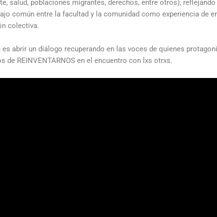
e, salud, poblaciones migrantes, derechos, entre otros), reflejando 
bajo común entre la facultad y la comunidad como experiencia de e
n colectiva.
 es abrir un diálogo recuperando en las voces de quienes protagon
fíos de REINVENTARNOS en el encuentro con lxs otrxs.