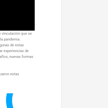
e vinculación que se
 la pandemia.
lgunas de estas
iar experiencias de
afíos, nuevas formas
izaron estas