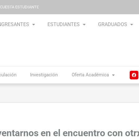
NCUESTA ESTUDIANTE
NGRESANTES
ESTUDIANTES
GRADUADOS
F
culación
Investigación
Oferta Académica
a
c
e
b
o
o
k
ventarnos en el encuentro con otr