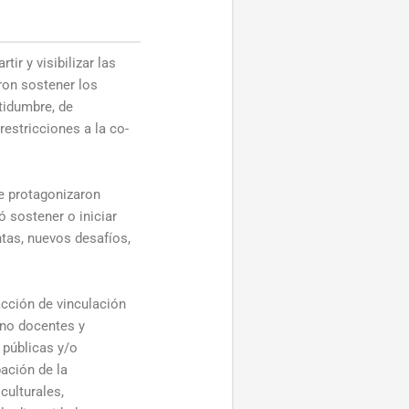
ir y visibilizar las
ron sostener los
tidumbre, de
estricciones a la co-
e protagonizaron
ó sostener o iniciar
tas, nuevos desafíos,
acción de vinculación
 no docentes y
 públicas y/o
pación de la
culturales,