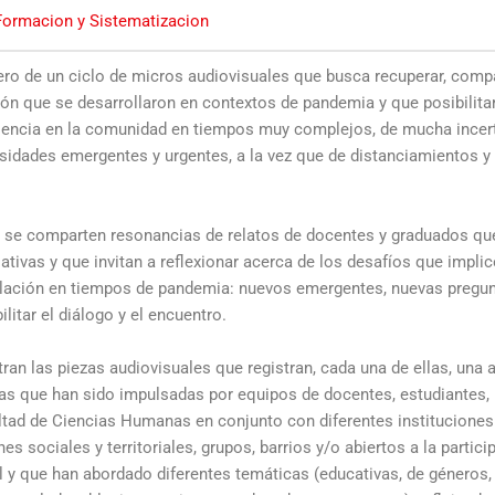
Formacion y Sistematizacion
ero de un ciclo de micros audiovisuales que busca recuperar, compart
ón que se desarrollaron en contextos de pandemia y que posibilita
esencia en la comunidad en tiempos muy complejos, de mucha incer
idades emergentes y urgentes, a la vez que de distanciamientos y r
a se comparten resonancias de relatos de docentes y graduados qu
iativas y que invitan a reflexionar acerca de los desafíos que implic
ulación en tiempos de pandemia: nuevos emergentes, nuevas pregun
litar el diálogo y el encuentro.
an las piezas audiovisuales que registran, cada una de ellas, una 
tivas que han sido impulsadas por equipos de docentes, estudiantes,
ltad de Ciencias Humanas en conjunto con diferentes instituciones
es sociales y territoriales, grupos, barrios y/o abiertos a la partici
y que han abordado diferentes temáticas (educativas, de géneros, 