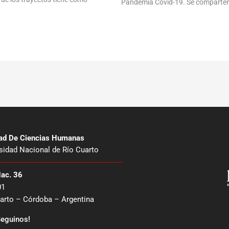
Pandemia Covid-19. Se comparten a
tad De Ciencias Humanas
sidad Nacional de Río Cuarto
Nac. 36
01
arto – Córdoba – Argentina
eguinos!