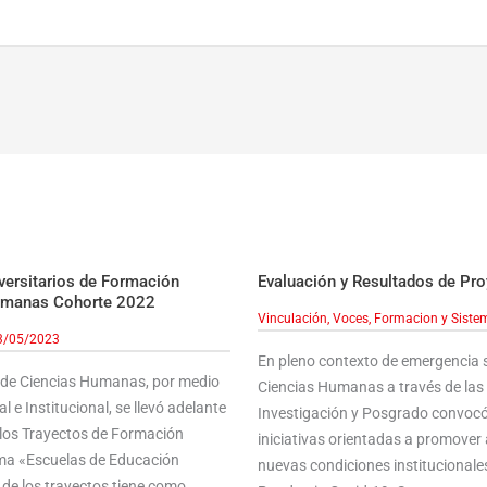
versitarios de Formación
Evaluación y Resultados de Pr
Humanas Cohorte 2022
Vinculación
,
Voces, Formacion y Siste
3/05/2023
En pleno contexto de emergencia so
d de Ciencias Humanas, por medio
Ciencias Humanas a través de las 
l e Institucional, se llevó adelante
Investigación y Posgrado convocó
 los Trayectos de Formación
iniciativas orientadas a promover 
ama «Escuelas de Educación
nuevas condiciones institucionale
de los trayectos tiene como