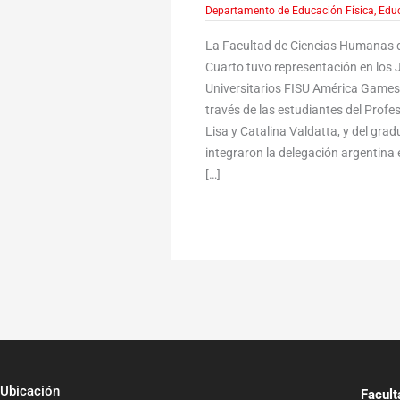
Departamento de Educación Física
,
Educ
La Facultad de Ciencias Humanas d
Cuarto tuvo representación en lo
Universitarios FISU América Games,
través de las estudiantes del Profe
Lisa y Catalina Valdatta, y del gr
integraron la delegación argentina e
[…]
Ubicación
Facul