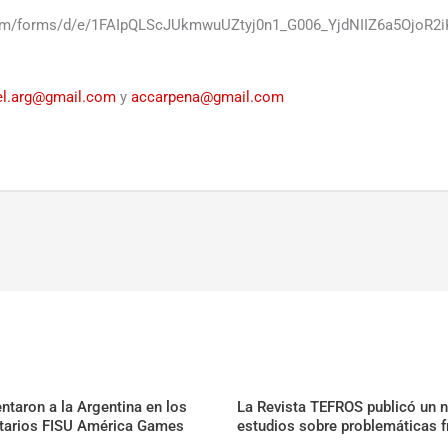
.com/forms/d/e/1FAIpQLScJUkmwuUZtyj0n1_G006_YjdNIIZ6a5OjoR
el.arg@gmail.com
y
accarpena@gmail.com
taron a la Argentina en los
La Revista TEFROS publicó un 
tarios FISU América Games
estudios sobre problemáticas f