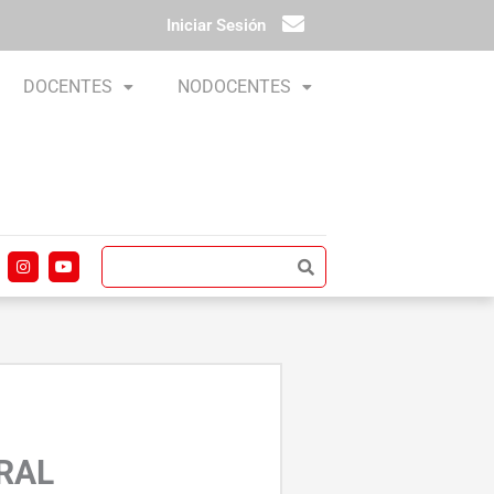
Iniciar Sesión
DOCENTES
NODOCENTES
I
Y
n
o
s
u
t
t
a
u
g
b
r
e
a
m
RAL