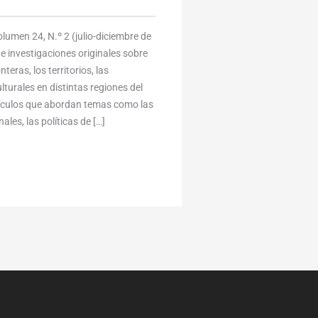
umen 24, N.º 2 (julio-diciembre de
e investigaciones originales sobre
eras, los territorios, las
lturales en distintas regiones del
tículos que abordan temas como las
ales, las políticas de […]