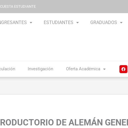
NCUESTA ESTUDIANTE
NGRESANTES
ESTUDIANTES
GRADUADOS
F
culación
Investigación
Oferta Académica
a
c
e
b
o
o
k
TRODUCTORIO DE ALEMÁN GENE