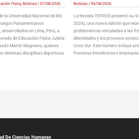
ación Física
,
Noticias
/
07/08/2026
Noticias
/
05/08/2026
e la Universidad Nacional de Río
La Revista TEFROS presentó su Vol
s Juegos Panamericanos
2026), una nueva edición que reún
 desarrollados en Lima, Perú, a
problemáticas vinculadas a las front
sorado de Educación Física Julieta
identidades y los procesos sociocu
aduado Martín Magnano, quienes
Cono Sur. Este número incluye ar
n distintas disciplinas deportivas.
fronteras interétnicas e internacion
tad De Ciencias Humanas