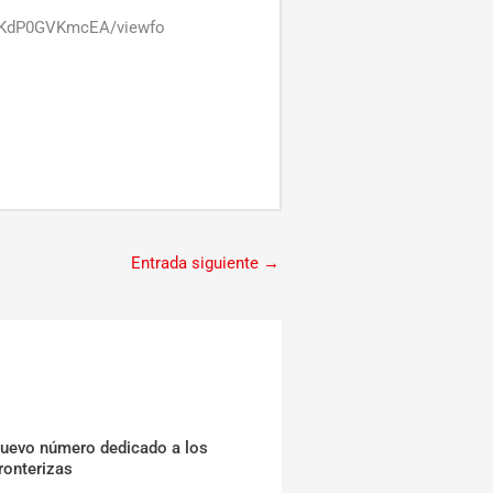
2iKdP0GVKmcEA/viewfo
Entrada siguiente
→
nuevo número dedicado a los
ronterizas