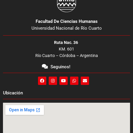
Facultad De Ciencias Humanas
Universidad Nacional de Río Cuarto
Ruta Nac. 36
KM. 601
Río Cuarto – Córdoba – Argentina
Seguinos!
F
I
Y
W
E
a
n
o
h
n
c
s
u
a
v
e
t
t
t
e
Ubicación
b
a
u
s
l
o
g
b
a
o
o
r
e
p
p
k
a
p
e
m