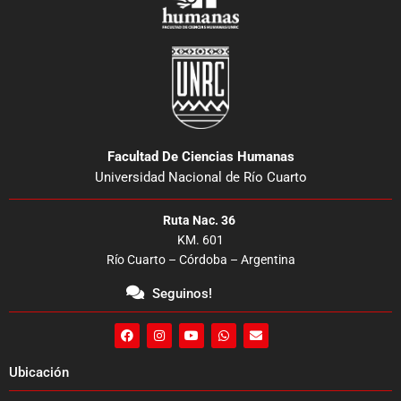
Facultad De Ciencias Humanas
Universidad Nacional de Río Cuarto
Ruta Nac. 36
KM. 601
Río Cuarto – Córdoba – Argentina
Seguinos!
F
I
Y
W
E
a
n
o
h
n
c
s
u
a
v
e
t
t
t
e
Ubicación
b
a
u
s
l
o
g
b
a
o