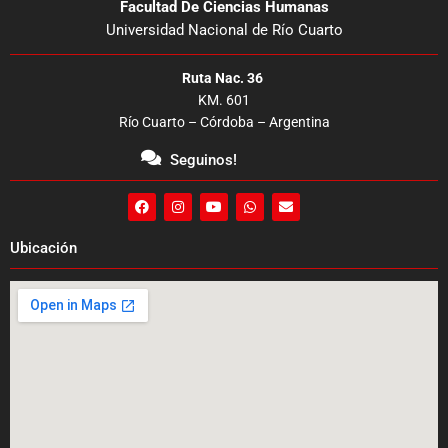
Facultad De Ciencias Humanas
Universidad Nacional de Río Cuarto
Ruta Nac. 36
KM. 601
Río Cuarto – Córdoba – Argentina
Seguinos!
F
I
Y
W
E
a
n
o
h
n
c
s
u
a
v
e
t
t
t
e
Ubicación
b
a
u
s
l
o
g
b
a
o
o
r
e
p
p
k
a
p
e
m