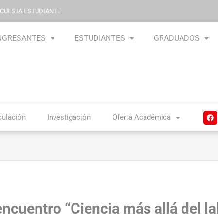
NCUESTA ESTUDIANTE
NGRESANTES
ESTUDIANTES
GRADUADOS
F
culación
Investigación
Oferta Académica
a
c
e
b
o
o
k
 encuentro “Ciencia más allá del la