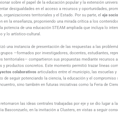
xionar sobre el papel de la educación popular y la extensión univer
entar desigualdades en el acceso a recursos y oportunidades, prom
, organizaciones territoriales y el Estado. Por su parte, el
eje soci
n en la enseñanza, proponiendo una mirada crítica a los contenid
 la potencia de una educación STEAM ampliada que incluya lo interdi
o y lo artístico-cultural.
alizó una instancia de presentación de las respuestas a las proble
s grupos —formados por investigadores, docentes, estudiantes, rep
res territoriales— compartieron sus propuestas mediante recursos a
es y productos concretos. Este momento permitió trazar líneas co
yectos colaborativos
articulados entre el municipio, las escuelas y 
to de seguir potenciando la ciencia, la educación y el compromiso s
ncuentro, sino también en futuras iniciativas como la Feria de Cien
retomaron las ideas centrales trabajadas por eje y se dio lugar a la
ia Basconzuelo, en la invitación a Clusters, en vistas a seguir con