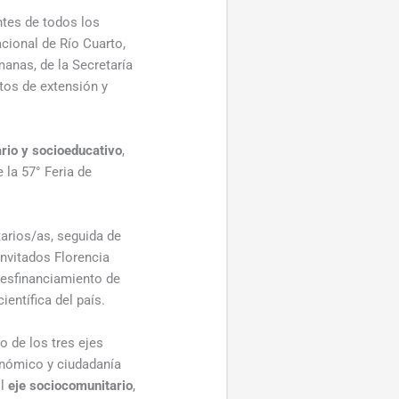
ntes de todos los
cional de Río Cuarto,
manas, de la Secretaría
tos de extensión y
rio y socioeducativo
,
 la 57° Feria de
arios/as, seguida de
invitados Florencia
 desfinanciamiento de
ientífica del país.
o de los tres ejes
conómico y ciudadanía
El
eje sociocomunitario
,