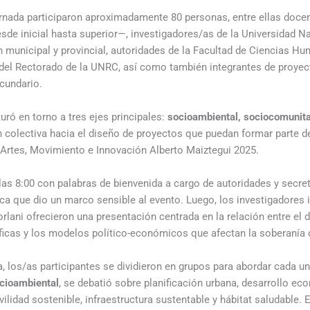
jornada participaron aproximadamente 80 personas, entre ellas doce
sde inicial hasta superior—, investigadores/as de la Universidad Na
n municipal y provincial, autoridades de la Facultad de Ciencias Hu
 del Rectorado de la UNRC, así como también integrantes de proyec
ecundario.
uró en torno a tres ejes principales:
socioambiental, sociocomunita
n colectiva hacia el diseño de proyectos que puedan formar parte de
 Artes, Movimiento e Innovación Alberto Maiztegui 2025.
as 8:00 con palabras de bienvenida a cargo de autoridades y secret
ica que dio un marco sensible al evento. Luego, los investigadores 
orlani ofrecieron una presentación centrada en la relación entre el
íficas y los modelos político-económicos que afectan la soberanía c
, los/as participantes se dividieron en grupos para abordar cada un
ocioambiental
, se debatió sobre planificación urbana, desarrollo e
ilidad sostenible, infraestructura sustentable y hábitat saludable. 