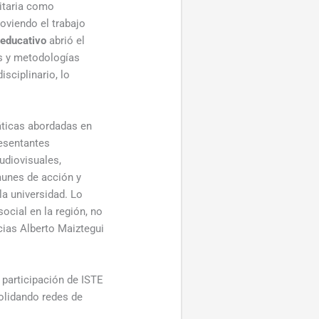
sitaria como
oviendo el trabajo
oeducativo
abrió el
os y metodologías
sciplinario, lo
máticas abordadas en
resentantes
udiovisuales,
munes de acción y
la universidad. Lo
ocial en la región, no
cias Alberto Maiztegui
 participación de ISTE
solidando redes de