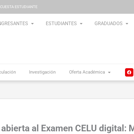
NCUESTA ESTUDIANTE
NGRESANTES
ESTUDIANTES
GRADUADOS
F
culación
Investigación
Oferta Académica
a
c
e
b
o
o
k
 abierta al Examen CELU digital: 