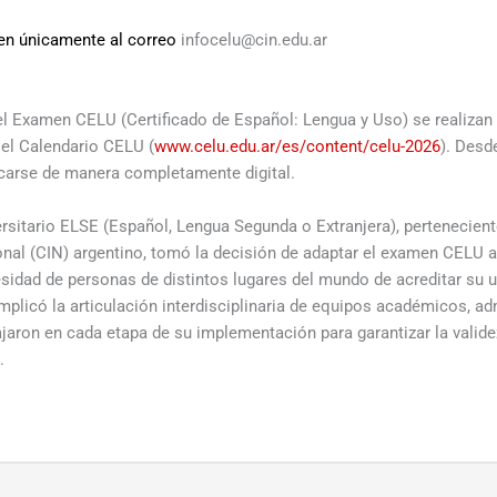
ben únicamente al correo
infocelu@cin.edu.ar
l Examen CELU (Certificado de Español: Lengua y Uso) se realizan 
 el Calendario CELU (
www.celu.edu.ar/es/content/celu-2026
). Desd
ficarse de manera completamente digital.
ersitario ELSE (Español, Lengua Segunda o Extranjera), pertenecien
ional (CIN) argentino, tomó la decisión de adaptar el examen CELU a
esidad de personas de distintos lugares del mundo de acreditar su
mplicó la articulación interdisciplinaria de equipos académicos, ad
jaron en cada etapa de su implementación para garantizar la validez
.