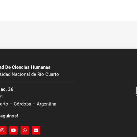
tad De Ciencias Humanas
sidad Nacional de Río Cuarto
Nac. 36
01
arto – Córdoba – Argentina
eguinos!
I
Y
W
E
n
o
h
n
s
u
a
v