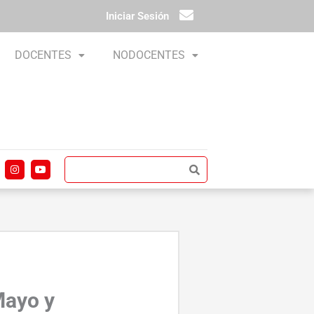
Iniciar Sesión
DOCENTES
NODOCENTES
I
Y
n
o
s
u
t
t
a
u
g
b
r
e
a
m
Mayo y