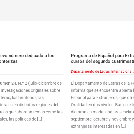
uevo número dedicado a los
Programa de Español para Extran
onterizas
cursos del segundo cuatrimest
Departamento de Letras
,
Internacional
men 24, N.º 2 (julio-diciembre de
El Departamento de Letras de la 
 investigaciones originales sobre
informa que se encuentra abierta 
ras, los territorios, las
Español para Extranjeros, que ofre
urales en distintas regiones del
Oralidad en dos niveles: Básico e
ículos que abordan temas como las
dictarán en modalidad presencial 
les, las políticas de […]
septiembre, octubre y noviembre 
extranjeras interesadas en […]