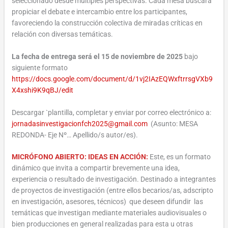
seleccionado desde múltiples perspectivas. Cada mesa buscará
propiciar el debate e intercambio entre los participantes,
favoreciendo la construcción colectiva de miradas críticas en
relación con diversas temáticas.
La fecha de entrega será el 15 de noviembre de 2025
bajo
siguiente formato
https://docs.google.com/document/d/1vj2IAzEQWxftrrsgVXb9
X4xshi9K9qBJ/edit
Descargar `plantilla, completar y enviar por correo electrónico a:
jornadasinvestigacionfch2025@gmail.com
(Asunto: MESA
REDONDA- Eje Nº… Apellido/s autor/es).
MICRÓFONO ABIERTO: IDEAS EN ACCIÓN
:
Este, es un formato
dinámico que invita a compartir brevemente una idea,
experiencia o resultado de investigación. Destinado a integrantes
de proyectos de investigación (entre ellos becarios/as, adscripto
en investigación, asesores, técnicos) que deseen difundir las
temáticas que investigan mediante materiales audiovisuales o
bien producciones en general realizadas para esta u otras