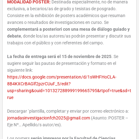
MODALIDAD POSTER:
Destinada especialmente, no de manera
exclusiva, a becarios/as de grado y tesistas de posgrado.
Consiste en la exhibición de posters académicos que resuman
avances o resultados de investigaciones en curso. Se
complementará a posteriori con una mesa de diálogo guiado y
debate
, donde los/as autores/as podrán presentar y discutir sus
trabajos con el público y con referentes del campo.
La fecha de entrega será el 15 de noviembre de 2025
. Se
sugiere seguir las pautas de presentación y formato en el
siguiente link:
https://docs.google.com/presentation/d/1sWHFHoCLA-
8B4KXCrBAGlf2pzrCUuF_5/edit?
usp=sharing&ouid=101327288999199665795&rtpof=true&sd=t
rue
Descargar `plantilla, completar y enviar por correo electrónico a:
jornadasinvestigacionfch2025@gmail.com
(Asunto: POSTER –
Eje Nº… Apellido/s autor/es).
Los posters
serán impresos por la Facultad de Ciencias