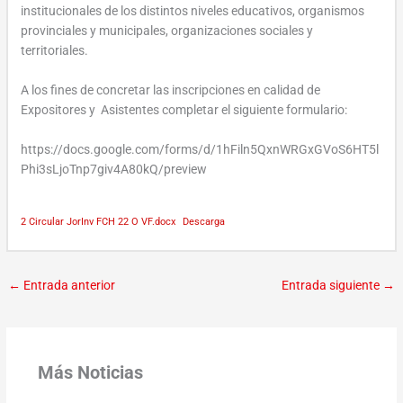
institucionales de los distintos niveles educativos, organismos
provinciales y municipales, organizaciones sociales y
territoriales.
A los fines de concretar las inscripciones en calidad de
Expositores y Asistentes completar el siguiente formulario:
https://docs.google.com/forms/d/1hFiln5QxnWRGxGVoS6HT5l
Phi3sLjoTnp7giv4A80kQ/preview
2 Circular JorInv FCH 22 O VF.docx
Descarga
←
Entrada anterior
Entrada siguiente
→
Más Noticias