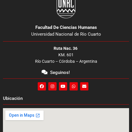
Facultad De Ciencias Humanas
Universidad Nacional de Río Cuarto
Ruta Nac. 36
KM. 601
Río Cuarto – Córdoba – Argentina
Seguinos!
F
I
Y
W
E
a
n
o
h
n
c
s
u
a
v
e
t
t
t
e
Ubicación
b
a
u
s
l
o
g
b
a
o
o
r
e
p
p
k
a
p
e
m