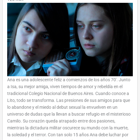
Ana es una adolescente feliz a comienzos de los años 70′. Junto
a Isa, su mejor amiga, viven tiempos de amor y rebeldía en el
tradicional Colegio Nacional de Buenos Aires. Cuando conoce a
Lito, todo se transforma. Las presiones de sus amigos para que
lo abandone y el miedo al debut sexual la envuelven en un
universo de dudas que la llevan a buscar refugio en el misterioso
Camilo. Su corazón queda atrapado entre dos pasiones,
mientras la dictadura militar oscurece su mundo con la muerte,
la soledad y el terror. Con tan solo 15 años Ana debe luchar por