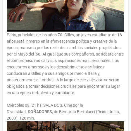
París, principios de los años 70. Gilles, un joven estudiante de 18
años está inmerso en la efervescencia política y creativa de la
época, marcada por los recientes cambios sociales propiciados
por el Mayo del ’68. Al igual que sus compañeros, se debate entre
el compromiso radical y sus aspiraciones más personales. Los
encuentros amorosos y los descubrimientos artísticos
conducirán a Gilles y a sus amigos primero a Italia y,
posteriormente, a Londres. A lo largo de ese viaje vital se verán
obligados a tomar decisiones cruciales para encontrar su lugar
en una época turbulenta y cambiante.
Miércoles 09. 21 hs: SALA DOS. Cine por la
Diversidad.
SOÑADORES
, de Bernardo Bertolucci (Reino Unido,
2003), 120 min.