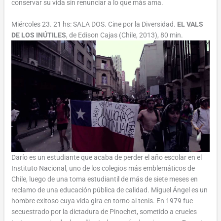
conservar su vida sin renunciar a lo que más ama.
Miércoles 23. 21 hs: SALA DOS. Cine por la Diversidad.
EL VALS
DE LOS INÚTILES
, de Edison Cajas (Chile, 2013), 80 min.
Darío es un estudiante que acaba de perder el año escolar en el
Instituto Nacional, uno de los colegios más emblemáticos de
Chile, luego de una toma estudiantil de más de siete meses en
reclamo de una educación pública de calidad. Miguel Ángel es un
hombre exitoso cuya vida gira en torno al tenis. En 1979 fue
secuestrado por la dictadura de Pinochet, sometido a crueles