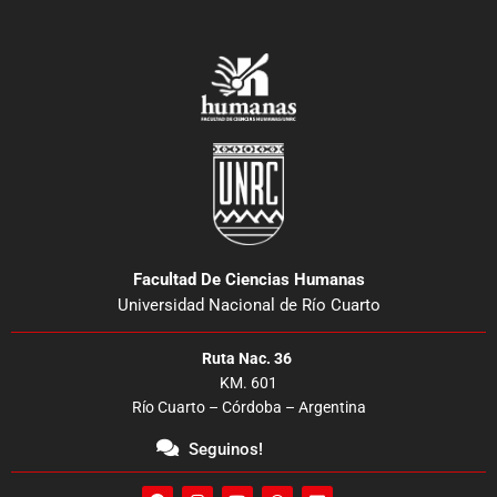
Facultad De Ciencias Humanas
Universidad Nacional de Río Cuarto
Ruta Nac. 36
KM. 601
Río Cuarto – Córdoba – Argentina
Seguinos!
F
I
Y
W
E