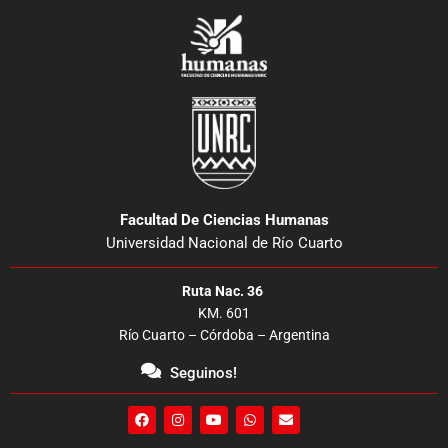
Facultad De Ciencias Humanas
Universidad Nacional de Río Cuarto
Ruta Nac. 36
KM. 601
Río Cuarto – Córdoba – Argentina
Seguinos!
F
I
Y
W
E
a
n
o
h
n
c
s
u
a
v