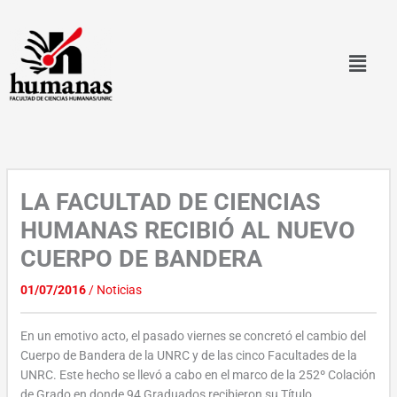
Ir
al
contenido
LA FACULTAD DE CIENCIAS
HUMANAS RECIBIÓ AL NUEVO
CUERPO DE BANDERA
01/07/2016
/
Noticias
En un emotivo acto, el pasado viernes se concretó el cambio del
Cuerpo de Bandera de la UNRC y de las cinco Facultades de la
UNRC. Este hecho se llevó a cabo en el marco de la 252º Colación
de Grado en donde 94 Graduados recibieron su Título.