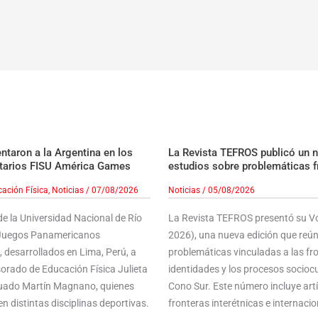
taron a la Argentina en los
La Revista TEFROS publicó un 
tarios FISU América Games
estudios sobre problemáticas f
ación Física
,
Noticias
/
07/08/2026
Noticias
/
05/08/2026
e la Universidad Nacional de Río
La Revista TEFROS presentó su Vol
s Juegos Panamericanos
2026), una nueva edición que reún
 desarrollados en Lima, Perú, a
problemáticas vinculadas a las front
sorado de Educación Física Julieta
identidades y los procesos sociocu
aduado Martín Magnano, quienes
Cono Sur. Este número incluye ar
n distintas disciplinas deportivas.
fronteras interétnicas e internacion