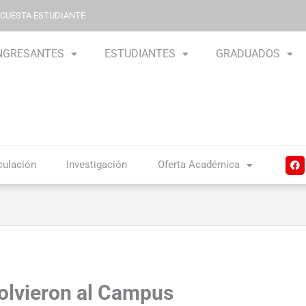
NCUESTA ESTUDIANTE
NGRESANTES
ESTUDIANTES
GRADUADOS
F
culación
Investigación
Oferta Académica
a
c
e
b
o
o
k
olvieron al Campus