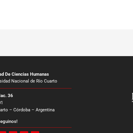
tad De Ciencias Humanas
sidad Nacional de Río Cuarto
Nac. 36
01
arto – Córdoba – Argentina
eguinos!
I
Y
W
E