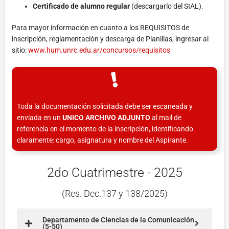
Certificado de alumno regular
(descargarlo del SIAL).
Para mayor información en cuanto a los REQUISITOS de
inscripción, reglamentación y descarga de Planillas, ingresar al
sitio:
www.hum.unrc.edu.ar/concursos/requisitos
Toda la documentación solicitada debe ser escaneada y
enviada en un
UNICO ARCHIVO ADJUNTO
al mail de
referencia en el momento de la inscripción, identificando
claramente: cargo, asignatura y nombre del Aspirante.
2do Cuatrimestre - 2025
(Res. Dec.137 y 138/2025)
Departamento de CIencias de la Comunicación
(5-50)