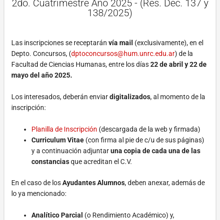
2do. Cuatrimestre Año 2025 - (Res. Dec. 137 y
138/2025)
Las inscripciones se receptarán
vía mail
(exclusivamente), en el
Depto. Concursos, (
dptoconcursos@hum.unrc.edu.ar
) de la
Facultad de Ciencias Humanas, entre los días
22 de abril y 22 de
mayo del año 2025.
Los interesados, deberán enviar
digitalizados
, al momento de la
inscripción:
Planilla de Inscripción
(descargada de la web y firmada)
Curriculum Vitae
(con firma al pie de c/u de sus páginas)
y a continuación adjuntar
una copia de cada una de las
constancias
que acreditan el C.V.
En el caso de los
Ayudantes Alumnos
, deben anexar, además de
lo ya mencionado:
Analítico Parcial
(o Rendimiento Académico) y,