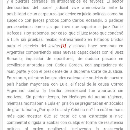
y a puertas cerradas, en intercambios de favores. El sector
democrático del poder judicial vive atemorizado ante la
posibilidad de un carpetazo que derive en juicio político, como ha
sucedido con jueces probos como Carlos Rozanski, o padecer
persecuciones como las que tuvo que soportar el juez Daniel
Rafecas. Hoy sabemos, por caso, que el juez Moro que condenó
a Lula sin pruebas, recibió entrenamiento en Estados Unidos
para el ejercicio del
lawfare
[1]
y estuvo hace semanas en
Argentina compartiendo esas nuevas capacidades con el Juez
Bonadío, inquisidor de opositores, de dudoso pasado en
servilletas anotadas por Carlos Corach, con aspiraciones de
mani pulite,
y con el presidente de la Suprema Corte de Justicia.
Entretanto, mientras las grandes cadenas de noticias de nuestro
país hacían mayonesa con Lula, el fiscal de la causa Correo
Argentino contra la familia presidencial fue apartado sin
motivos. Sin perder tiempo, los ideólogos del actual régimen,
mientras mostraban a Lula en prisión se preguntaban en zócalos
de gran tamaño ¿Por qué Lula sí y Cristina no? Lo cuál no hace
más que mostrar que se trata de una estrategia a nivel
continental dirigida a acabar con cualquier forma de resistencia
política al orden neoliberal, incluyendo la resistencia