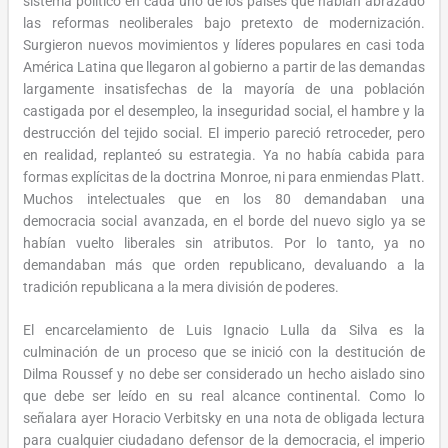
sistema político en cada uno de los países que habían abrazado
las reformas neoliberales bajo pretexto de modernización.
Surgieron nuevos movimientos y líderes populares en casi toda
América Latina que llegaron al gobierno a partir de las demandas
largamente insatisfechas de la mayoría de una población
castigada por el desempleo, la inseguridad social, el hambre y la
destrucción del tejido social. El imperio pareció retroceder, pero
en realidad, replanteó su estrategia. Ya no había cabida para
formas explícitas de la doctrina Monroe, ni para enmiendas Platt.
Muchos intelectuales que en los 80 demandaban una
democracia social avanzada, en el borde del nuevo siglo ya se
habían vuelto liberales sin atributos. Por lo tanto, ya no
demandaban más que orden republicano, devaluando a la
tradición republicana a la mera división de poderes.
El encarcelamiento de Luis Ignacio Lulla da Silva es la
culminación de un proceso que se inició con la destitución de
Dilma Roussef y no debe ser considerado un hecho aislado sino
que debe ser leído en su real alcance continental. Como lo
señalara ayer Horacio Verbitsky en una nota de obligada lectura
para cualquier ciudadano defensor de la democracia, el imperio