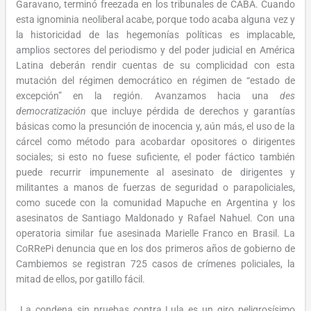
Garavano, terminó freezada en los tribunales de CABA. Cuando
esta ignominia neoliberal acabe, porque todo acaba alguna vez y
la historicidad de las hegemonías políticas es implacable,
amplios sectores del periodismo y del poder judicial en América
Latina deberán rendir cuentas de su complicidad con esta
mutación del régimen democrático en régimen de “estado de
excepción” en la región. Avanzamos hacia una
des
democratización
que incluye pérdida de derechos y garantías
básicas como la presunción de inocencia y, aún más, el uso de la
cárcel como método para acobardar opositores o dirigentes
sociales; si esto no fuese suficiente, el poder fáctico también
puede recurrir impunemente al asesinato de dirigentes y
militantes a manos de fuerzas de seguridad o parapoliciales,
como sucede con la comunidad Mapuche en Argentina y los
asesinatos de Santiago Maldonado y Rafael Nahuel. Con una
operatoria similar fue asesinada Marielle Franco en Brasil. La
CoRRePi denuncia que en los dos primeros años de gobierno de
Cambiemos se registran 725 casos de crímenes policiales, la
mitad de ellos, por gatillo fácil.
La condena sin pruebas contra Lula es un giro peligrosísimo