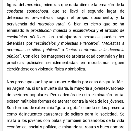
figura del
merodeo
, mientras que nada dice de la creación de la
conducta sospechosa,
que se llevó el segundo lugar de
detenciones preventivas, según el propio documento, y la
pervivencia del
merodeo rural
. Si bien es cierto que se ha
eliminado la
prostitución molesta o escandalosa
y el artículo de
escándalos públicos
, las trabajadoras sexuales pueden ser
detenidas por “
escándalos y molestias a terceros
”, “
Molestias a
personas en sitios públicos
” o “
actos contrarios a la decencia
pública
”. Con ellos los márgenes de arbitrariedad continúan y las
prácticas policiales semidementadas en moralismos siguen
ejerciéndose con violencia física y simbólica.
Nos preocupa que hay una muerte diaria por caso de gatillo fácil
en Argentina, sí una muerte diaria, la mayoría a jóvenes-varones-
de sectores populares. Pero además de esta eliminación brutal
existen múltiples formas de atentar contra la vida de los jóvenes.
Son formas de exterminio “gota a gota” cuando se los presenta
como delincuentes causantes de peligro para la sociedad. Se
mata a los jóvenes con balas y también borrándolos de la vida
económica, social y política, eliminando su rostro y buen nombre