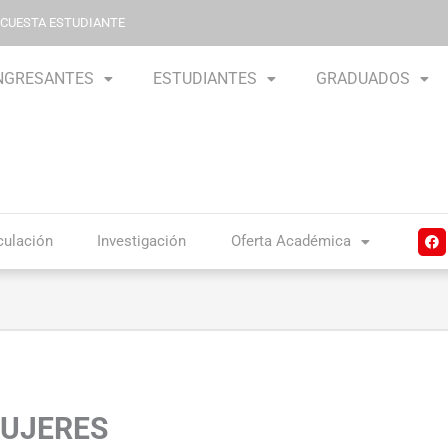
NCUESTA ESTUDIANTE
NGRESANTES
ESTUDIANTES
GRADUADOS
F
culación
Investigación
Oferta Académica
a
c
e
b
o
o
k
MUJERES