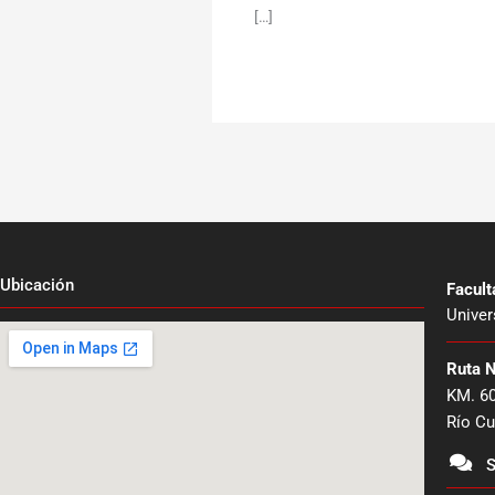
[…]
Ubicación
Facul
Univer
Ruta 
KM. 6
Río Cu
S