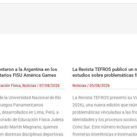
taron a la Argentina en los
La Revista TEFROS publicó un 
tarios FISU América Games
estudios sobre problemáticas f
ación Física
,
Noticias
/
07/08/2026
Noticias
/
05/08/2026
e la Universidad Nacional de Río
La Revista TEFROS presentó su Vol
s Juegos Panamericanos
2026), una nueva edición que reún
 desarrollados en Lima, Perú, a
problemáticas vinculadas a las front
sorado de Educación Física Julieta
identidades y los procesos sociocu
aduado Martín Magnano, quienes
Cono Sur. Este número incluye ar
n distintas disciplinas deportivas.
fronteras interétnicas e internacion