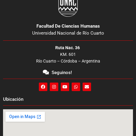
Facultad De Ciencias Humanas
Universidad Nacional de Río Cuarto
Ruta Nac. 36
KM. 601
Río Cuarto – Córdoba – Argentina
Seguinos!
F
I
Y
W
E
a
n
o
h
n
c
s
u
a
v
e
t
t
t
e
Ubicación
b
a
u
s
l
o
g
b
a
o
o
r
e
p
p
k
a
p
e
m