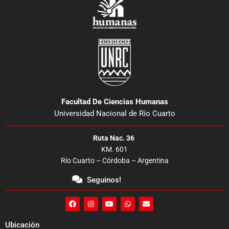
Facultad De Ciencias Humanas
Universidad Nacional de Río Cuarto
Ruta Nac. 36
KM. 601
Río Cuarto – Córdoba – Argentina
Seguinos!
F
I
Y
W
E
a
n
o
h
n
c
s
u
a
v
e
t
t
t
e
Ubicación
b
a
u
s
l