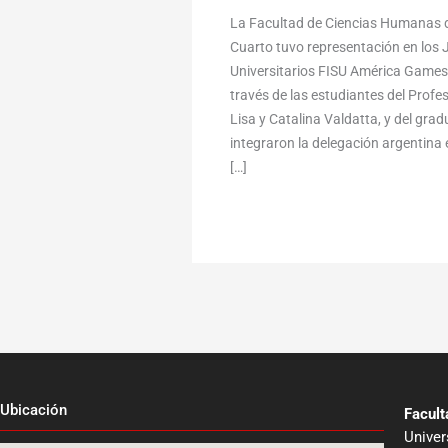
La Facultad de Ciencias Humanas d
Cuarto tuvo representación en lo
Universitarios FISU América Games,
través de las estudiantes del Profe
Lisa y Catalina Valdatta, y del gr
integraron la delegación argentina e
[…]
Ubicación
Facul
Univer