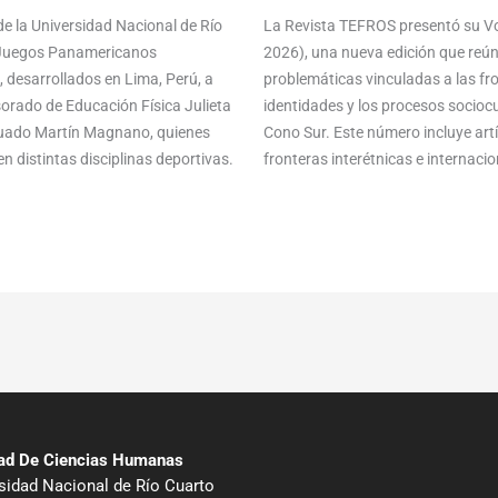
e la Universidad Nacional de Río
La Revista TEFROS presentó su Vol
s Juegos Panamericanos
2026), una nueva edición que reún
 desarrollados en Lima, Perú, a
problemáticas vinculadas a las front
sorado de Educación Física Julieta
identidades y los procesos sociocu
aduado Martín Magnano, quienes
Cono Sur. Este número incluye ar
n distintas disciplinas deportivas.
fronteras interétnicas e internacion
tad De Ciencias Humanas
sidad Nacional de Río Cuarto