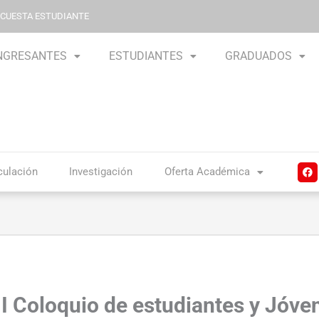
NCUESTA ESTUDIANTE
NGRESANTES
ESTUDIANTES
GRADUADOS
F
culación
Investigación
Oferta Académica
a
c
e
b
o
o
k
«II Coloquio de estudiantes y Jóve