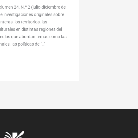
umen 24, N.º 2 (julio-diciembre de
e investigaciones originales sobre
eras, los territorios, las
lturales en distintas regiones del
tículos que abordan temas como las
ales, las políticas de […]