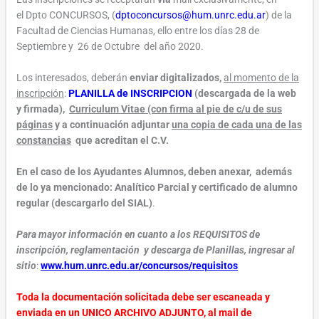
el
Dpto CONCURSOS, (
dptoconcursos@hum.unrc.edu.ar
)
de la
Facultad de Ciencias Humanas, ello entre los
días 28 de
Septiembre y 26 de Octubre
del año
2020
.
Los interesados, deberán
enviar digitalizados,
al momento de la
inscripción
:
PLANILLA de INSCRIPCION
(descargada de la web
y firmada)
,
Curriculum Vitae (con firma al pie de c/u de sus
páginas
y a continuación adjuntar
una copia de cada una de las
constancias
que acreditan el C.V.
En el caso de los Ayudantes Alumnos, deben anexar, además
de lo ya mencionado:
Analítico Parcial y certificado de alumno
regular
(descargarlo del SIAL)
.
Para mayor información en cuanto a los REQUISITOS de
inscripción, reglamentación y descarga de Planillas, ingresar al
sitio
:
www.hum.unrc.edu.ar/concursos/requisitos
Toda la documentación solicitada debe ser escaneada y
enviada en un UNICO ARCHIVO ADJUNTO, al mail de