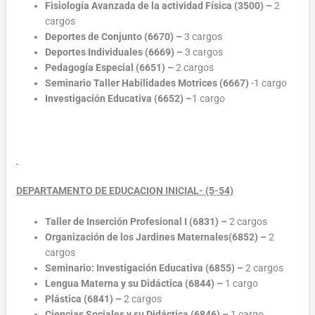
Fisiología Avanzada de la actividad Física (3500)
–
2
cargos
Deportes de Conjunto (6670)
–
3 cargos
Deportes Individuales (6669)
–
3 cargos
Pedagogía Especial (6651)
–
2 cargos
Seminario Taller Habilidades Motrices (6667)
-1 cargo
Investigación Educativa (6652)
–
1 cargo
DEPARTAMENTO DE EDUCACION INICIAL- (5-54)
Taller de Inserción Profesional I (6831)
–
2 cargos
Organización de los Jardines Maternales(6852)
–
2
cargos
Seminario: Investigación Educativa (6855)
–
2 cargos
Lengua Materna y su Didáctica (6844)
–
1 cargo
Plástica (6841)
–
2 cargos
Ciencias Sociales y su Didáctica (6846)
–
1 cargo