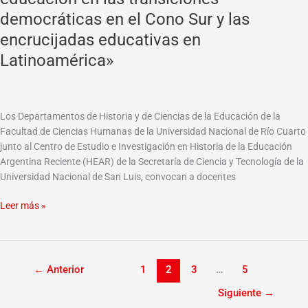
en
democráticas en el Cono Sur y las
Historia
de
encrucijadas educativas en
la
Latinoamérica»
Educación
Argentina
Reciente
y
Los Departamentos de Historia y de Ciencias de la Educación de la
I
Facultad de Ciencias Humanas de la Universidad Nacional de Río Cuarto
Jornadas
junto al Centro de Estudio e Investigación en Historia de la Educación
Latinoamericanas
Argentina Reciente (HEAR) de la Secretaría de Ciencia y Tecnología de la
de
Universidad Nacional de San Luis, convocan a docentes
Historia
de
Leer más »
la
Educación
Reciente:
«La
←
Anterior
1
2
3
…
5
educación
en
Siguiente
→
las