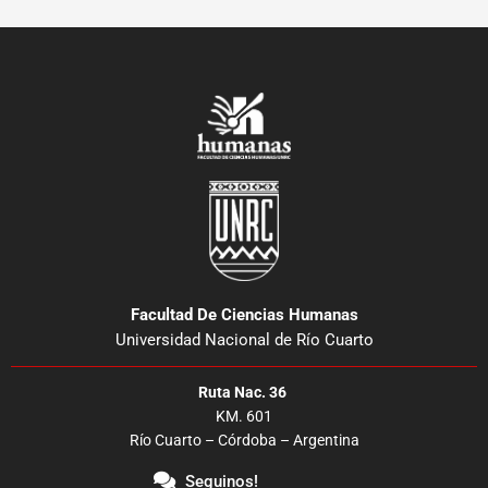
transiciones
democráticas
en
el
Cono
Sur
y
las
encrucijadas
educativas
en
Latinoamérica»
Facultad De Ciencias Humanas
Universidad Nacional de Río Cuarto
Ruta Nac. 36
KM. 601
Río Cuarto – Córdoba – Argentina
Seguinos!