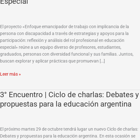
Especial
emancipador
en
Educación
Especial
El proyecto «Enfoque emancipador de trabajo con implicancia de la
persona con discapacidad a través de estrategias y apoyos para la
participación: reflexión y análisis del rol profesional en educación
especial» reúne a un equipo diverso de profesores, estudiantes,
graduados, personas con diversidad funcional y sus familias. Juntos,
buscan explorar y aplicar prácticas que promuevan […]
Leer más »
3° Encuentro | Ciclo de charlas: Debates y
3°
Encuentro
propuestas para la educación argentina
|
Ciclo
de
charlas:
El próximo martes 29 de octubre tendrá lugar un nuevo Ciclo de charlas:
Debates
Debates y propuestas para la educación argentina. En esta ocasión se