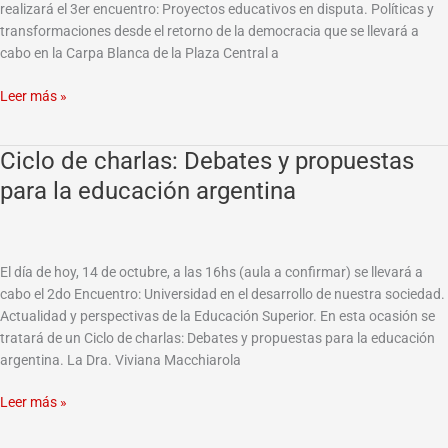
y
realizará el 3er encuentro: Proyectos educativos en disputa. Políticas y
propuestas
transformaciones desde el retorno de la democracia que se llevará a
para
cabo en la Carpa Blanca de la Plaza Central a
la
educación
Leer más »
argentina
Ciclo de charlas: Debates y propuestas
Ciclo
de
para la educación argentina
charlas:
Debates
y
propuestas
El día de hoy, 14 de octubre, a las 16hs (aula a confirmar) se llevará a
para
cabo el 2do Encuentro: Universidad en el desarrollo de nuestra sociedad.
la
Actualidad y perspectivas de la Educación Superior. En esta ocasión se
educación
tratará de un Ciclo de charlas: Debates y propuestas para la educación
argentina
argentina. La Dra. Viviana Macchiarola
Leer más »