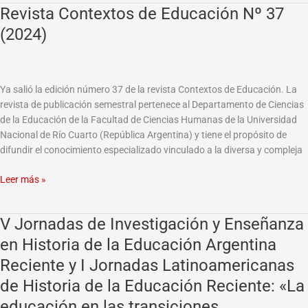
Revista Contextos de Educación Nº 37
Revista
Contextos
(2024)
de
Educación
Nº
37
Ya salió la edición número 37 de la revista Contextos de Educación. La
(2024)
revista de publicación semestral pertenece al Departamento de Ciencias
de la Educación de la Facultad de Ciencias Humanas de la Universidad
Nacional de Río Cuarto (República Argentina) y tiene el propósito de
difundir el conocimiento especializado vinculado a la diversa y compleja
Leer más »
V Jornadas de Investigación y Enseñanza
V
Jornadas
en Historia de la Educación Argentina
de
Reciente y I Jornadas Latinoamericanas
Investigación
y
de Historia de la Educación Reciente: «La
Enseñanza
educación en las transiciones