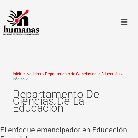
Ir
al
contenido
Inicio
Noticias
Departamento de Ciencias de la Educación
Página 2
Departamento De
Ciencias De La
Educación
El enfoque emancipador en Educación
El
enfoque