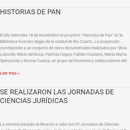
HISTORIAS DE PAN
HISTORIAS
DE
PAN
El día miércoles 18 de Noviembre se proyectó “Historias de Pan” en la
Biblioteca Evaristo Segat de la ciudad de Río Cuarto. La proyección
corresponde a un conjunto de cinco documentales realizados por Silvia
Laborde, Mario del Boca, Patricia Ceppa, Fabián Giusiano, María Marta
Spinazzola y Norma Cuesta, un grupo de Docentes y colaboradores del
Leer más »
SE REALIZARON LAS JORNADAS DE
SE
REALIZARON
CIENCIAS JURÍDICAS
LAS
JORNADAS
DE
CIENCIAS
La semana pasada se llevaron a cabo las VII Jornadas de Ciencias
JURÍDICAS