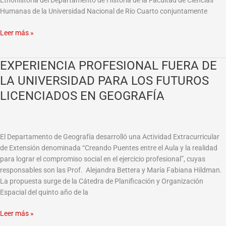
Etnohistoria del Departamento de Historia de la Facultad de Ciencias
Humanas de la Universidad Nacional de Río Cuarto conjuntamente
Leer más »
EXPERIENCIA PROFESIONAL FUERA DE
EXPERIENCIA
PROFESIONAL
LA UNIVERSIDAD PARA LOS FUTUROS
FUERA
LICENCIADOS EN GEOGRAFÍA
DE
LA
UNIVERSIDAD
PARA
El Departamento de Geografía desarrolló una Actividad Extracurricular
LOS
de Extensión denominada “Creando Puentes entre el Aula y la realidad
FUTUROS
para lograr el compromiso social en el ejercicio profesional”, cuyas
LICENCIADOS
responsables son las Prof. Alejandra Bettera y María Fabiana Hildman.
EN
La propuesta surge de la Cátedra de Planificación y Organización
GEOGRAFÍA
Espacial del quinto año de la
Leer más »