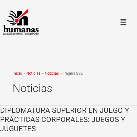
Ir
al
contenido
Inicio
Noticias
Noticias
Página 292
Noticias
DIPLOMATURA SUPERIOR EN JUEGO Y
DIPLOMATURA
SUPERIOR
PRÁCTICAS CORPORALES: JUEGOS Y
EN
JUGUETES
JUEGO
Y