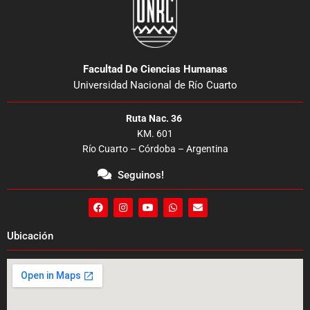
Facultad De Ciencias Humanas
Universidad Nacional de Río Cuarto
Ruta Nac. 36
KM. 601
Río Cuarto – Córdoba – Argentina
Seguinos!
F
I
Y
W
E
a
n
o
h
n
c
s
u
a
v
e
t
t
t
e
Ubicación
b
a
u
s
l
o
g
b
a
o
o
r
e
p
p
k
a
p
e
m