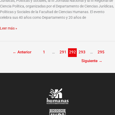
Jurídicas, Políticas y Sociales, la III Jornada Nacional y la III Regional de
Ciencia Política, organizadas por el Departamento de Ciencias Jurídicas,
Políticas y Sociales de la Facultad de Ciencias Humanas. El evento
celebra sus 40 años como Departamento y 20 años de
Leer más »
←
Anterior
1
…
291
292
293
…
295
Siguiente
→