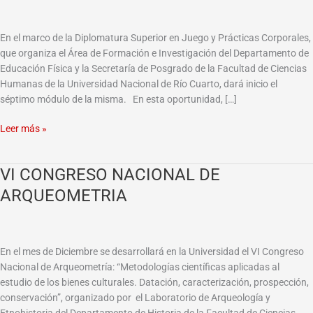
PRÁCTICAS
CORPORALES:
En el marco de la Diplomatura Superior en Juego y Prácticas Corporales,
JUEGOS
que organiza el Área de Formación e Investigación del Departamento de
Y
Educación Física y la Secretaría de Posgrado de la Facultad de Ciencias
JUGUETES
Humanas de la Universidad Nacional de Río Cuarto, dará inicio el
séptimo módulo de la misma. En esta oportunidad, […]
Leer más »
VI CONGRESO NACIONAL DE
VI
CONGRESO
ARQUEOMETRIA
NACIONAL
DE
ARQUEOMETRIA
En el mes de Diciembre se desarrollará en la Universidad el VI Congreso
Nacional de Arqueometría: “Metodologías científicas aplicadas al
estudio de los bienes culturales. Datación, caracterización, prospección,
conservación”, organizado por el Laboratorio de Arqueología y