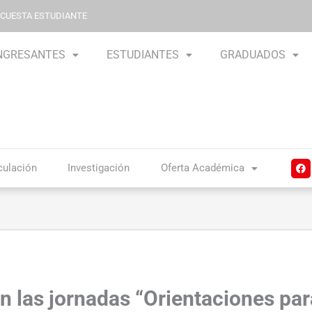
NCUESTA ESTUDIANTE
NGRESANTES
ESTUDIANTES
GRADUADOS
F
culación
Investigación
Oferta Académica
a
c
e
b
o
o
k
 las jornadas “Orientaciones par