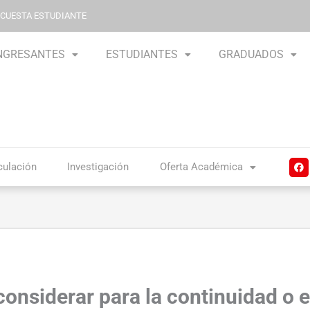
NCUESTA ESTUDIANTE
NGRESANTES
ESTUDIANTES
GRADUADOS
F
culación
Investigación
Oferta Académica
a
c
e
b
o
o
k
 considerar para la continuidad o e