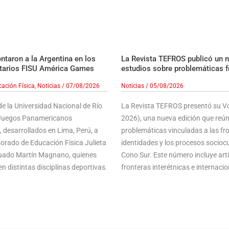
taron a la Argentina en los
La Revista TEFROS publicó un 
tarios FISU América Games
estudios sobre problemáticas f
ación Física
,
Noticias
/
07/08/2026
Noticias
/
05/08/2026
e la Universidad Nacional de Río
La Revista TEFROS presentó su Vol
s Juegos Panamericanos
2026), una nueva edición que reún
 desarrollados en Lima, Perú, a
problemáticas vinculadas a las front
sorado de Educación Física Julieta
identidades y los procesos sociocu
aduado Martín Magnano, quienes
Cono Sur. Este número incluye ar
n distintas disciplinas deportivas.
fronteras interétnicas e internacion