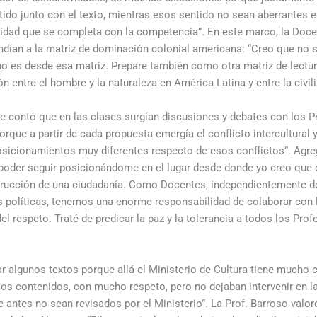
tido junto con el texto, mientras esos sentido no sean aberrantes es
ralidad que se completa con la competencia”. En este marco, la Doce
ndían a la matriz de dominación colonial americana: “Creo que no s
 no es desde esa matriz. Prepare también como otra matriz de lectura
n entre el hombre y la naturaleza en América Latina y entre la civili
e contó que en las clases surgían discusiones y debates con los P
rque a partir de cada propuesta emergía el conflicto intercultural y
osicionamientos muy diferentes respecto de esos conflictos”. Agre
oder seguir posicionándome en el lugar desde donde yo creo que d
trucción de una ciudadanía. Como Docentes, independientemente d
s políticas, tenemos una enorme responsabilidad de colaborar con 
 del respeto. Traté de predicar la paz y la tolerancia a todos los Pr
algunos textos porque allá el Ministerio de Cultura tiene mucho c
los contenidos, con mucho respeto, pero no dejaban intervenir en l
 antes no sean revisados por el Ministerio”. La Prof. Barroso valor