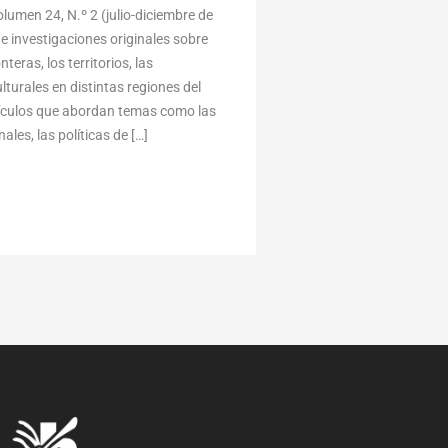
umen 24, N.º 2 (julio-diciembre de
e investigaciones originales sobre
eras, los territorios, las
lturales en distintas regiones del
tículos que abordan temas como las
ales, las políticas de […]