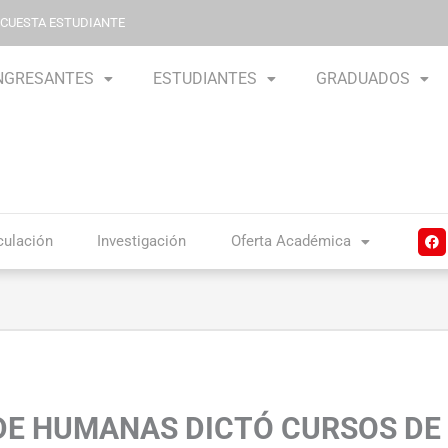
NCUESTA ESTUDIANTE
NGRESANTES
ESTUDIANTES
GRADUADOS
F
culación
Investigación
Oferta Académica
a
c
e
b
o
o
k
DE HUMANAS DICTÓ CURSOS DE