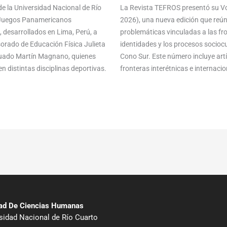
e la Universidad Nacional de Río
La Revista TEFROS presentó su Vol
s Juegos Panamericanos
2026), una nueva edición que reún
 desarrollados en Lima, Perú, a
problemáticas vinculadas a las front
sorado de Educación Física Julieta
identidades y los procesos sociocu
aduado Martín Magnano, quienes
Cono Sur. Este número incluye ar
n distintas disciplinas deportivas.
fronteras interétnicas e internacion
tad De Ciencias Humanas
sidad Nacional de Río Cuarto