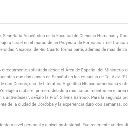
s
so, Secretaria Académica de la Facultad de Ciencias Humanas y Do
viajó a Israel en el marco de un Proyecto de Formación del Consorci
iversidad Nacional de Río Cuarto forma parte, además de más de 35
 directamente solicitada desde el Área de Español del Ministerio d
ocentes que dan clases de Español en las escuelas de Tel Aviv. “El 
 de dos Cursos; uno de Literatura Argentina Hispanoamericana y ot
Yo viajé a dictar el primero debido a mis conocimientos en el área 
is actividades”, señaló la Prof. Silvina Barroso. Para la segunda p
te de la ciudad de Córdoba y la experiencia duró dos semanas, con
ento a nivel personal y a nivel profesional. Fue realmente un desaf