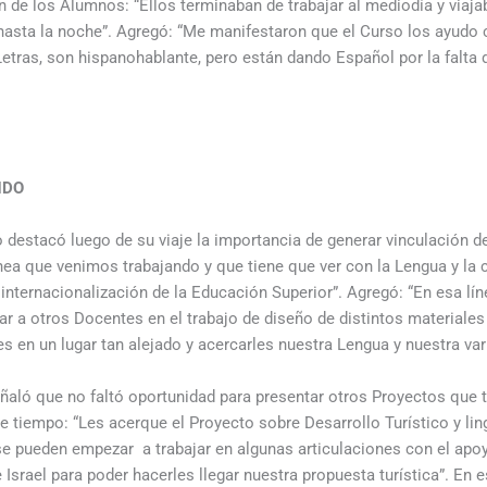
n de los Alumnos: “Ellos terminaban de trabajar al mediodía y viaja
hasta la noche”. Agregó: “Me manifestaron que el Curso los ayudo c
etras, son hispanohablante, pero están dando Español por la falta
NDO
so destacó luego de su viaje la importancia de generar vinculación 
nea que venimos trabajando y que tiene que ver con la Lengua y la
 internacionalización de la Educación Superior”. Agregó: “En esa lí
 a otros Docentes en el trabajo de diseño de distintos materiales 
s en un lugar tan alejado y acercarles nuestra Lengua y nuestra var
aló que no faltó oportunidad para presentar otros Proyectos que t
tiempo: “Les acerque el Proyecto sobre Desarrollo Turístico y ling
se pueden empezar a trabajar en algunas articulaciones con el apoy
 Israel para poder hacerles llegar nuestra propuesta turística”. En