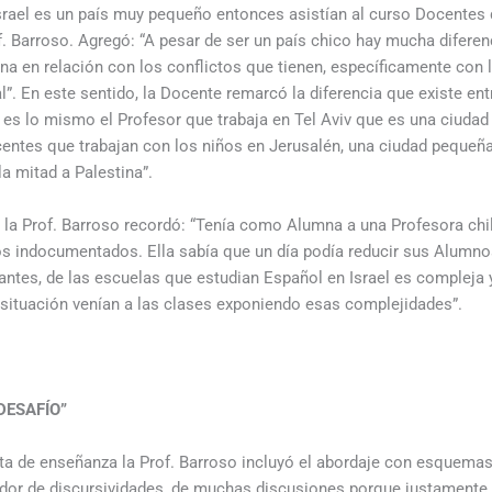
srael es un país muy pequeño entonces asistían al curso Docentes 
of. Barroso. Agregó: “A pesar de ser un país chico hay mucha difere
ana en relación con los conflictos que tienen, específicamente con l
”. En este sentido, la Docente remarcó la diferencia que existe en
o es lo mismo el Profesor que trabaja en Tel Aviv que es una ciuda
entes que trabajan con los niños en Jerusalén, una ciudad pequeña 
la mitad a Palestina”.
, la Prof. Barroso recordó: “Tenía como Alumna a una Profesora ch
os indocumentados. Ella sabía que un día podía reducir sus Alumno
antes, de las escuelas que estudian Español en Israel es compleja 
situación venían a las clases exponiendo esas complejidades”.
DESAFÍO”
ta de enseñanza la Prof. Barroso incluyó el abordaje con esquemas 
ador de discursividades, de muchas discusiones porque justamente e