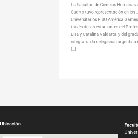
La Facultad de Ciencias Humanas d
Cuarto tuvo representación en lo
Universitarios FISU América Games,
través de las estudiantes del Profe
Lisa y Catalina Valdatta, y del gr
integraron la delegación argentina e
[…]
Ubicación
Facul
Univer