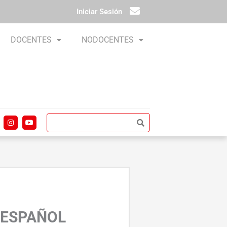
Iniciar Sesión
DOCENTES
NODOCENTES
I
Y
n
o
s
u
t
t
a
u
g
b
r
e
a
m
 ESPAÑOL