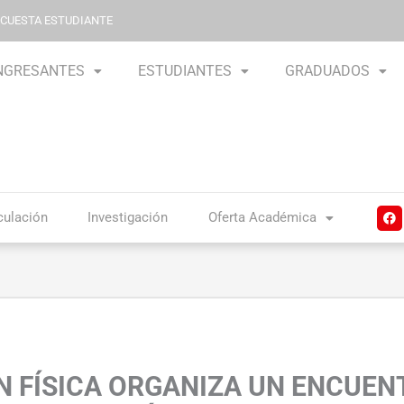
NCUESTA ESTUDIANTE
NGRESANTES
ESTUDIANTES
GRADUADOS
F
culación
Investigación
Oferta Académica
a
c
e
b
o
o
k
 FÍSICA ORGANIZA UN ENCUEN