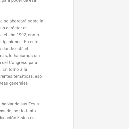
, para poder de esa
e se abordará sobre la
 un carácter de
de el año 1992, como
estigaciones. En este
s donde está el
más, lo hacíamos sin
a del Congreso para
 En torno a la
erentes temáticas, eso
neas generales
 hablar de sus Tesis
nsado, por lo tanto
ducación Física en