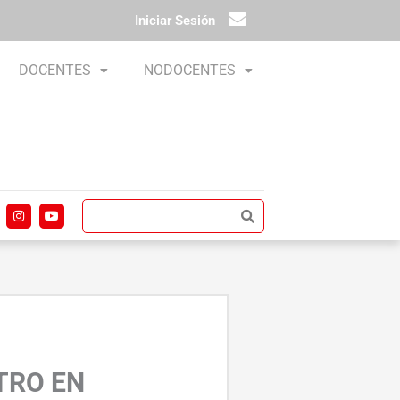
Iniciar Sesión
DOCENTES
NODOCENTES
I
Y
n
o
s
u
t
t
a
u
g
b
r
e
a
m
TRO EN