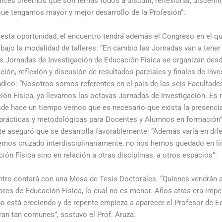
nces creemos que son temas todos a discutir, reflexionar, discernir
ue tengamos mayor y mejor desarrollo de la Profesión”.
 esta oportunidad, el encuentro tendrá además el Congreso en el qu
bajo la modalidad de talleres: “En cambio las Jornadas van a tener
as Jornadas de Investigación de Educación Física se organizan des
ión, reflexión y discusión de resultados parciales y finales de inv
indicó: “Nosotros somos referentes en el país de las seis Facultade
ón Física; ya llevamos las octavas Jornadas de Investigación. Es 
sde hace un tiempo vemos que es necesario que exista la presenci
prácticas y metodológicas para Docentes y Alumnos en formación”.
te aseguró que se desarrolla favorablemente: “Además varía en dif
emos cruzado interdisciplinariamente, no nos hemos quedado en lí
ón Física sino en relación a otras disciplinas, a otros espacios”.
entro contará con una Mesa de Tesis Doctorales: “Quienes vendrán a
res de Educación Física, lo cual no es menor. Años atrás era impe
 está creciendo y de repente empieza a aparecer el Profesor de E
ran tan comunes”, sostuvo el Prof. Aruza.