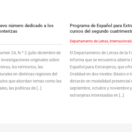
uevo número dedicado a los
Programa de Español para Extran
onterizas
cursos del segundo cuatrimest
Departamento de Letras
,
Internacional
men 24, N.º 2 (julio-diciembre de
El Departamento de Letras de la 
 investigaciones originales sobre
informa que se encuentra abierta 
ras, los territorios, las
Español para Extranjeros, que ofre
urales en distintas regiones del
Oralidad en dos niveles: Básico e
ículos que abordan temas como las
dictarán en modalidad presencial 
les, las políticas de […]
septiembre, octubre y noviembre 
extranjeras interesadas en […]