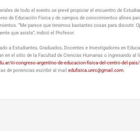
nerales de todo el evento se prevé propiciar el encuentro de Estudi
res de Educación Física y de campos de conocimientos afines para
mientos. “Me parece que tenemos bastantes cosas para discutir. O
gente que asista”, indicó el Profesor.
nado a Estudiantes, Graduados, Docentes e Investigadores en Educa
an en el sitio de la Facultad de Ciencias Humanas o ingresando al l
.ar/iii-congreso-argentino-de-educacion-fisica-del-centro-del-pais/
as de ponencias escribir al mail
edufisica.unrc@gmail.com
.