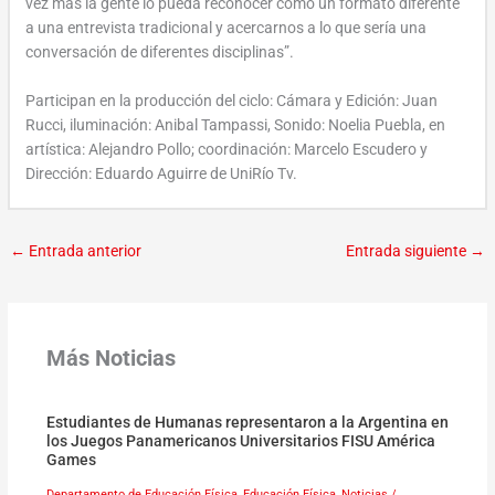
vez más la gente lo pueda reconocer como un formato diferente
a una entrevista tradicional y acercarnos a lo que sería una
conversación de diferentes disciplinas”.
Participan en la producción del ciclo: Cámara y Edición: Juan
Rucci, iluminación: Anibal Tampassi, Sonido: Noelia Puebla, en
artística: Alejandro Pollo; coordinación: Marcelo Escudero y
Dirección: Eduardo Aguirre de UniRío Tv.
←
Entrada anterior
Entrada siguiente
→
Más Noticias
Estudiantes de Humanas representaron a la Argentina en
los Juegos Panamericanos Universitarios FISU América
Games
Departamento de Educación Física
,
Educación Física
,
Noticias
/