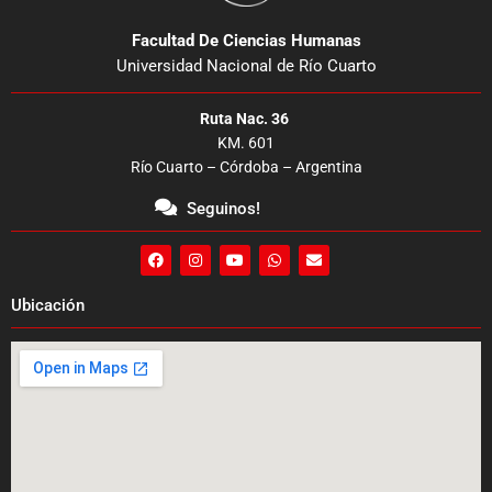
Facultad De Ciencias Humanas
Universidad Nacional de Río Cuarto
Ruta Nac. 36
KM. 601
Río Cuarto – Córdoba – Argentina
Seguinos!
F
I
Y
W
E
a
n
o
h
n
c
s
u
a
v
e
t
t
t
e
Ubicación
b
a
u
s
l
o
g
b
a
o
o
r
e
p
p
k
a
p
e
m