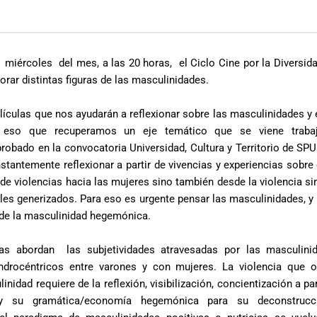
s
miércoles del mes, a las 20 horas, el Ciclo Cine por la Diversid
orar distintas figuras de las masculinidades.
ículas que nos ayudarán a reflexionar sobre las masculinidades y e
 eso que recuperamos un eje temático que se viene traba
bado en la convocatoria Universidad, Cultura y Territorio de SPU
stantemente reflexionar a partir de vivencias y experiencias sobre 
de violencias hacia las mujeres sino también desde la violencia si
roles generizados. Para eso es urgente pensar las masculinidades, y
s de la masculinidad hegemónica.
ulas abordan las subjetividades atravesadas por las masculin
androcéntricos entre varones y con mujeres. La violencia que o
inidad requiere de la reflexión, visibilización, concientización a par
 y su gramática/economía hegemónica para su deconstrucci