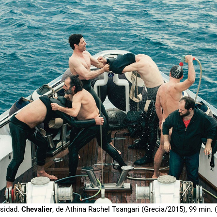
rsidad.
Chevalier
, de Athina Rachel Tsangari (Grecia/2015), 99 min.