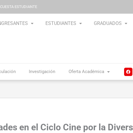
NCUESTA ESTUDIANTE
NGRESANTES
ESTUDIANTES
GRADUADOS
F
culación
Investigación
Oferta Académica
a
c
e
b
o
o
k
des en el Ciclo Cine por la Diver