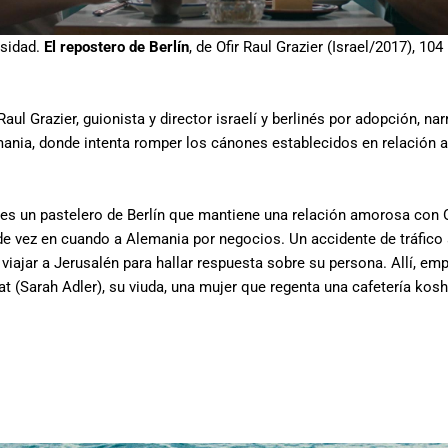
rsidad.
El repostero de Berlín
, de Ofir Raul Grazier (Israel/2017), 10
Raul Grazier, guionista y director israelí y berlinés por adopción, n
mania, donde intenta romper los cánones establecidos en relación a
s un pastelero de Berlín que mantiene una relación amorosa con Or
a de vez en cuando a Alemania por negocios. Un accidente de tráfico
viajar a Jerusalén para hallar respuesta sobre su persona. Allí, em
at (Sarah Adler), su viuda, una mujer que regenta una cafetería ko