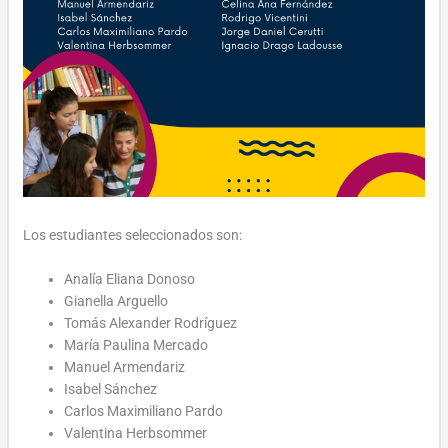
Los estudiantes seleccionados son:
Analía Eliana Donoso
Gianella Arguello
Tomás Alexander Rodríguez
María Paulina Mercado
Manuel Armendariz
Isabel Sánchez
Carlos Maximiliano Pardo
Valentina Herbsommer