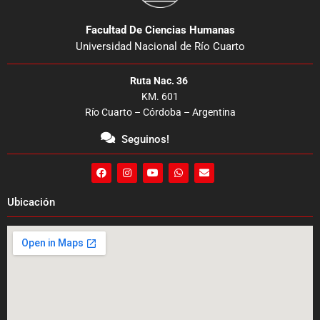
Facultad De Ciencias Humanas
Universidad Nacional de Río Cuarto
Ruta Nac. 36
KM. 601
Río Cuarto – Córdoba – Argentina
Seguinos!
F
I
Y
W
E
a
n
o
h
n
c
s
u
a
v
e
t
t
t
e
Ubicación
b
a
u
s
l
o
g
b
a
o
o
r
e
p
p
k
a
p
e
m