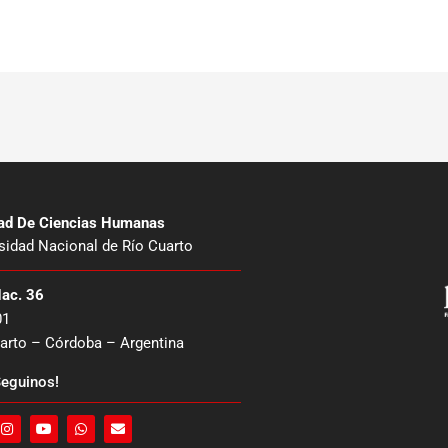
tad De Ciencias Humanas
sidad Nacional de Río Cuarto
Nac. 36
01
arto – Córdoba – Argentina
eguinos!
I
Y
W
E
n
o
h
n