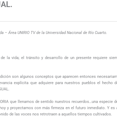
AL.
s
oda – Área UNIRIO TV de la Universidad Nacional de Río Cuarto.
de la vida; el tránsito y desarrollo de un presente requiere siem
Tradición son algunos conceptos que aparecen entonces necesariam
levancia explícita que adquiere para nuestros pueblos el hecho 
SUAL.
ORIA que llenamos de sentido nuestros recuerdos…una especie de
 hoy y proyectarnos con más firmeza en el futuro inmediato. Y es 
onido de las voces nos retrotraen a aquellos tiempos cultivados.