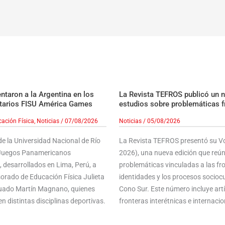
taron a la Argentina en los
La Revista TEFROS publicó un 
tarios FISU América Games
estudios sobre problemáticas f
ación Física
,
Noticias
/
07/08/2026
Noticias
/
05/08/2026
e la Universidad Nacional de Río
La Revista TEFROS presentó su Vol
s Juegos Panamericanos
2026), una nueva edición que reún
 desarrollados en Lima, Perú, a
problemáticas vinculadas a las front
sorado de Educación Física Julieta
identidades y los procesos sociocu
aduado Martín Magnano, quienes
Cono Sur. Este número incluye ar
n distintas disciplinas deportivas.
fronteras interétnicas e internacion