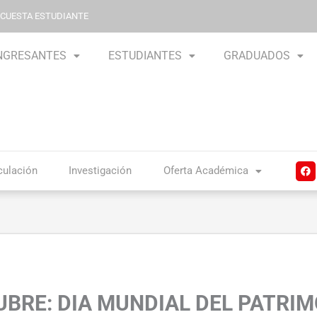
NCUESTA ESTUDIANTE
NGRESANTES
ESTUDIANTES
GRADUADOS
F
culación
Investigación
Oferta Académica
a
c
e
b
o
o
k
UBRE: DIA MUNDIAL DEL PATRI