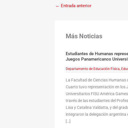
←
Entrada anterior
Más Noticias
Estudiantes de Humanas represen
Juegos Panamericanos Universi
Departamento de Educación Física
,
Educ
La Facultad de Ciencias Humanas d
Cuarto tuvo representación en lo
Universitarios FISU América Games,
través de las estudiantes del Profe
Lisa y Catalina Valdatta, y del gr
integraron la delegación argentina e
[…]