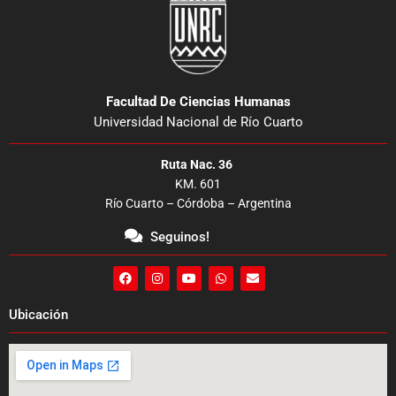
Facultad De Ciencias Humanas
Universidad Nacional de Río Cuarto
Ruta Nac. 36
KM. 601
Río Cuarto – Córdoba – Argentina
Seguinos!
F
I
Y
W
E
a
n
o
h
n
c
s
u
a
v
e
t
t
t
e
Ubicación
b
a
u
s
l
o
g
b
a
o
o
r
e
p
p
k
a
p
e
m