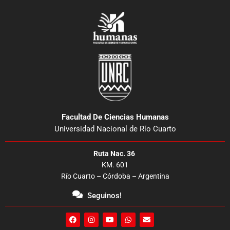
Facultad De Ciencias Humanas
Universidad Nacional de Río Cuarto
Ruta Nac. 36
KM. 601
Río Cuarto – Córdoba – Argentina
Seguinos!
F
I
Y
W
E
a
n
o
h
n
c
s
u
a
v