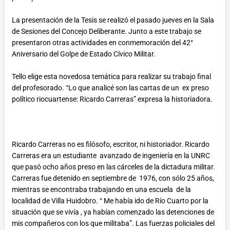
La presentación de la Tesis se realizó el pasado jueves en la Sala
de Sesiones del Concejo Deliberante. Junto a este trabajo se
presentaron otras actividades en conmemoración del 42°
Aniversario del Golpe de Estado Cívico Militar.
Tello elige esta novedosa temática para realizar su trabajo final
del profesorado. “Lo que analicé son las cartas de un ex preso
político riocuartense: Ricardo Carreras” expresa la historiadora.
Ricardo Carreras no es filósofo, escritor, ni historiador. Ricardo
Carreras era un estudiante avanzado de ingeniería en la UNRC
que pasó ocho años preso en las cárceles de la dictadura militar.
Carreras fue detenido en septiembre de 1976, con sólo 25 años,
mientras se encontraba trabajando en una escuela de la
localidad de Villa Huidobro. “ Me ha­bía ido de Río Cuar­to por la
situación que se vivía , ya ha­bían co­men­za­do las de­ten­cio­nes de
mis com­pa­ñe­ros con los que mili­ta­ba”. Las fuerzas policiales del