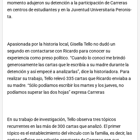
momento adujeron su detención a la par­ti­ci­pa­ción de Carreras
en cen­tros de es­tu­dian­tes y en la Ju­ven­tud Uni­ver­si­ta­ria Pe­ro­nis­
ta.
Apasionada por la historia local, Gisella Tello no dudó un
segundo en contactarse con Ricardo para conocer su
experiencia como preso político. “Cuando lo conocí me brindó
generosamente las cartas que le escribía a su madre durante la
detención y así empecé a analizarlas”, dice la historiadora. Para
realizar su trabajo, Tello relevó 335 cartas que Ricardo enviaba a
su madre. “Sólo podíamos escribir los martes y los jueves, no
podíamos superar las dos hojas” expresa Carreras
En su trabajo de investigación, Tello observa tres tópicos
recurrentes en las más de 300 cartas que analizó. El primer
tópico es el establecimiento del vínculo con la familia, es decir, las