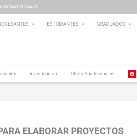
NCUESTA ESTUDIANTE
NGRESANTES
ESTUDIANTES
GRADUADOS
F
culación
Investigación
Oferta Académica
a
c
e
b
o
o
k
PARA ELABORAR PROYECTOS