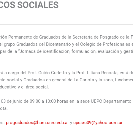
COS SOCIALES
s
ión Permanente de Graduados de la Secretaría de Posgrado de la F
 grupo Graduados del Bicentenario y el Colegio de Profesionales e
cipar de la “Jornada de identificación, formulación, evaluación y ges
.
á a cargo del Prof. Guido Curletto y la Prof. Liliana Recosta, está d
icio social y Graduados en general de La Carlota y la zona, fundam
ducativo y el área social.
ía 03 de junio de 09:00 a 13:00 horas en la sede UEPC Departamento
ota.
es:
prograduados@hum.unrc.edu.ar
y
cpssrc09@yahoo.com.ar