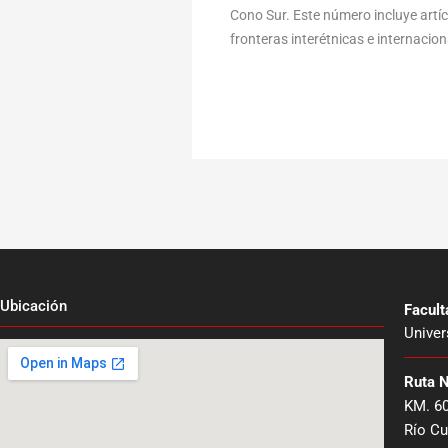
Cono Sur. Este número incluye art
fronteras interétnicas e internaciona
Ubicación
Facul
Univer
Ruta 
KM. 6
Río Cu