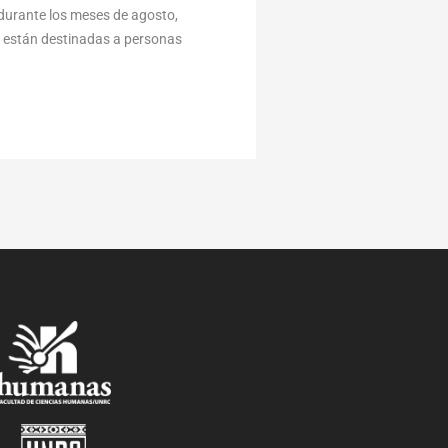
durante los meses de agosto,
y están destinadas a personas