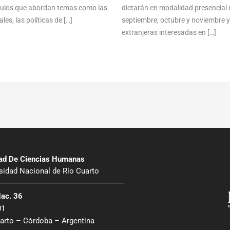
ículos que abordan temas como las
dictarán en modalidad presencial 
les, las políticas de […]
septiembre, octubre y noviembre 
extranjeras interesadas en […]
tad De Ciencias Humanas
sidad Nacional de Río Cuarto
Nac. 36
01
arto – Córdoba – Argentina