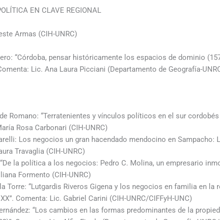
POLÍTICA EN CLAVE REGIONAL
leste Armas (CIH-UNRC)
hero: “Córdoba, pensar históricamente los espacios de dominio (15
Comenta: Lic. Ana Laura Picciani (Departamento de Geografía-UNR
alde Romano: “Terratenientes y vínculos políticos en el sur cordobés a
María Rosa Carbonari (CIH-UNRC)
itarelli: Los negocios un gran hacendado mendocino en Sampacho: 
ura Travaglia (CIH-UNRC)
De la política a los negocios: Pedro C. Molina, un empresario inmo
iliana Formento (CIH-UNRC)
la Torre: “Lutgardis Riveros Gigena y los negocios en familia en la 
lo XX”. Comenta: Lic. Gabriel Carini (CIH-UNRC/CIFFyH-UNC)
ernández: “Los cambios en las formas predominantes de la propieda