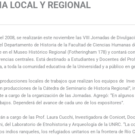
IA LOCAL Y REGIONAL
s
 2008, se realizarán este noviembre las VIII Jornadas de Divulgaci
el Departamento de Historia de la Facultad de Ciencias Humanas d
e en el Museo Histórico Regional (Fotheringham 178) y contará co
encias centrales. Está destinado a Estudiantes y Docentes del Pro
a, a toda la comunidad educativa de la Universidad y a público en g
r producciones locales de trabajos que realizan los equipos de Inve
 producciones de la Cátedra de Seminario de Historia Regional”, in
e a cargo de la organización de las Jornadas. Agregó: “En alguno
abajos. Dependerá del avance de cada uno de los expositores”.
án a cargo de las Prof. Laura Cucchi, Investigadora de Conicet, Doc
i, del Laboratorio de Etnohistoria y Arqueología de la UNRC. “La co
s indios ranqueles, los refugiados unitarios en la frontera de Río 