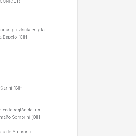
C/CONICET)
rias provinciales y la
la Dapelo (CIH-
arini (CIH-
 en la región del río
amaño Semprini (CIH-
atura de Ambrosio