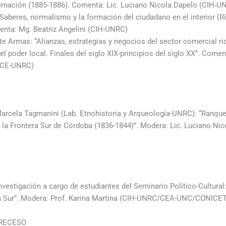
rnación (1885-1886). Comenta: Lic. Luciano Nicola Dapelo (CIH
Saberes, normalismo y la formación del ciudadano en el interior (Rí
menta: Mg. Beatriz Angelini (CIH-UNRC)
te Armas: “Alianzas, estrategias y negocios del sector comercial ri
el poder local. Finales del siglo XIX-principios del siglo XX”. Com
FCE-UNRC)
cela Tagmanini (Lab. Etnohistoria y Arqueología-UNRC): “Ranquele
n la Frontera Sur de Córdoba (1836-1844)”. Modera: Lic. Luciano Nic
estigación a cargo de estudiantes del Seminario Político-Cultural: 
era Sur”. Modera: Prof. Karina Martina (CIH-UNRC/CEA-UNC/CONICET
 RECESO