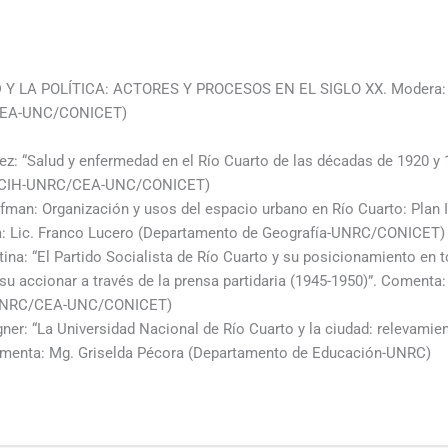
D Y LA POLÍTICA: ACTORES Y PROCESOS EN EL SIGLO XX. Modera
CEA-UNC/CONICET)
ez: “Salud y enfermedad en el Río Cuarto de las décadas de 1920 y 
 (CIH-UNRC/CEA-UNC/CONICET)
ufman: Organización y usos del espacio urbano en Río Cuarto: Plan 
a: Lic. Franco Lucero (Departamento de Geografía-UNRC/CONICET)
tina: “El Partido Socialista de Río Cuarto y su posicionamiento en 
su accionar a través de la prensa parti­daria (1945-1950)”. Comen
-UNRC/CEA-UNC/CONICET)
er: “La Universidad Nacional de Río Cuarto y la ciudad: rele­vamien
omenta: Mg. Griselda Pécora (Departamento de Educación-UNRC)