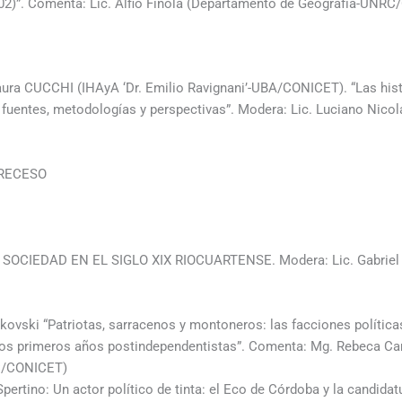
02)”. Comenta: Lic. Alfio Finola (Departamento de Geografía-UNR
ra CUCCHI (IHAyA ‘Dr. Emilio Ravignani’-UBA/CONICET). “Las histo
: fuentes, metodologías y perspectivas”. Modera: Lic. Luciano Nico
RECESO
 SOCIEDAD EN EL SIGLO XIX RIOCUARTENSE. Modera: Lic. Gabriel C
skovski “Patriotas, sarracenos y montoneros: las facciones políticas
los primeros años postindependentistas”. Comenta: Mg. Rebeca C
/CONICET)
Spertino: Un actor político de tinta: el Eco de Córdoba y la candid