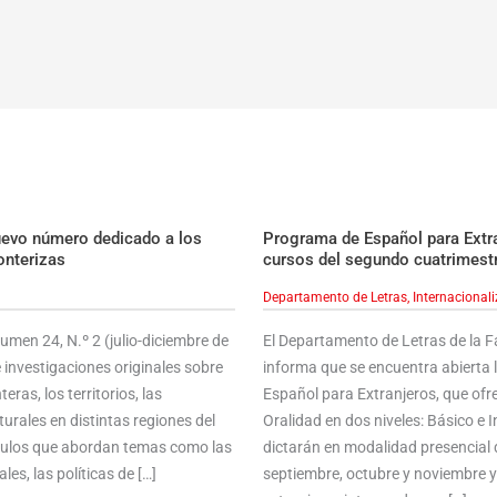
uevo número dedicado a los
Programa de Español para Extran
onterizas
cursos del segundo cuatrimest
Departamento de Letras
,
Internacional
men 24, N.º 2 (julio-diciembre de
El Departamento de Letras de la 
 investigaciones originales sobre
informa que se encuentra abierta 
ras, los territorios, las
Español para Extranjeros, que ofre
urales en distintas regiones del
Oralidad en dos niveles: Básico e
ículos que abordan temas como las
dictarán en modalidad presencial 
les, las políticas de […]
septiembre, octubre y noviembre 