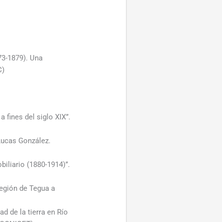
73-1879). Una
C)
 fines del siglo XIX”.
Lucas González.
biliario (1880-1914)”.
región de Tegua a
d de la tierra en Río