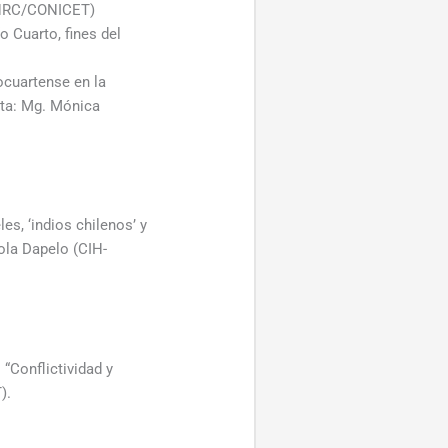
-UNRC/CONICET)
o Cuarto, fines del
ocuartense en la
enta: Mg. Mónica
s, ‘indios chilenos’ y
ola Dapelo (CIH-
“Conflictividad y
).