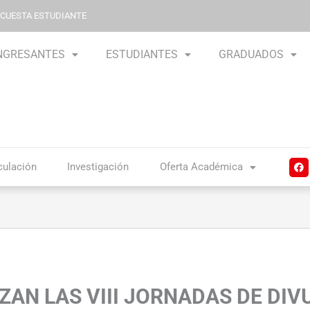
NCUESTA ESTUDIANTE
NGRESANTES
ESTUDIANTES
GRADUADOS
F
culación
Investigación
Oferta Académica
a
c
e
b
o
o
k
ZAN LAS VIII JORNADAS DE DI