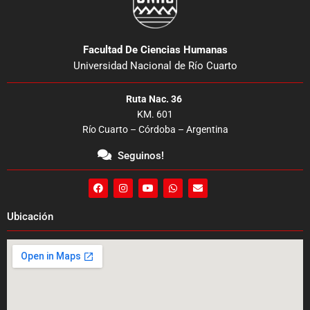
Facultad De Ciencias Humanas
Universidad Nacional de Río Cuarto
Ruta Nac. 36
KM. 601
Río Cuarto – Córdoba – Argentina
Seguinos!
F
I
Y
W
E
a
n
o
h
n
c
s
u
a
v
e
t
t
t
e
Ubicación
b
a
u
s
l
o
g
b
a
o
o
r
e
p
p
k
a
p
e
m