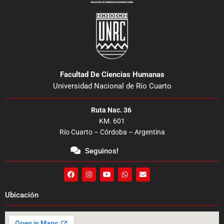
Facultad De Ciencias Humanas
Universidad Nacional de Río Cuarto
Ruta Nac. 36
KM. 601
Río Cuarto – Córdoba – Argentina
Seguinos!
F
I
Y
W
E
a
n
o
h
n
c
s
u
a
v
e
t
t
t
e
Ubicación
b
a
u
s
l
o
g
b
a
o
o
r
e
p
p
k
a
p
e